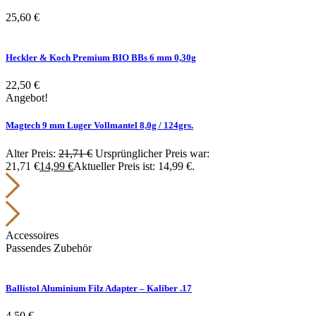
25,60
€
Heckler & Koch Premium BIO BBs 6 mm 0,30g
22,50
€
Angebot!
Magtech 9 mm Luger Vollmantel 8,0g / 124grs.
Alter Preis:
21,71
€
Ursprünglicher Preis war:
21,71 €
14,99
€
Aktueller Preis ist: 14,99 €.
Accessoires
Passendes Zubehör
Ballistol Aluminium Filz Adapter – Kaliber .17
4,50
€