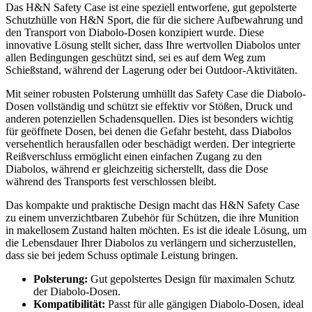
Das H&N Safety Case ist eine speziell entworfene, gut gepolsterte
Schutzhülle von H&N Sport, die für die sichere Aufbewahrung und
den Transport von Diabolo-Dosen konzipiert wurde. Diese
innovative Lösung stellt sicher, dass Ihre wertvollen Diabolos unter
allen Bedingungen geschützt sind, sei es auf dem Weg zum
Schießstand, während der Lagerung oder bei Outdoor-Aktivitäten.
Mit seiner robusten Polsterung umhüllt das Safety Case die Diabolo-
Dosen vollständig und schützt sie effektiv vor Stößen, Druck und
anderen potenziellen Schadensquellen. Dies ist besonders wichtig
für geöffnete Dosen, bei denen die Gefahr besteht, dass Diabolos
versehentlich herausfallen oder beschädigt werden. Der integrierte
Reißverschluss ermöglicht einen einfachen Zugang zu den
Diabolos, während er gleichzeitig sicherstellt, dass die Dose
während des Transports fest verschlossen bleibt.
Das kompakte und praktische Design macht das H&N Safety Case
zu einem unverzichtbaren Zubehör für Schützen, die ihre Munition
in makellosem Zustand halten möchten. Es ist die ideale Lösung, um
die Lebensdauer Ihrer Diabolos zu verlängern und sicherzustellen,
dass sie bei jedem Schuss optimale Leistung bringen.
Polsterung:
Gut gepolstertes Design für maximalen Schutz
der Diabolo-Dosen.
Kompatibilität:
Passt für alle gängigen Diabolo-Dosen, ideal