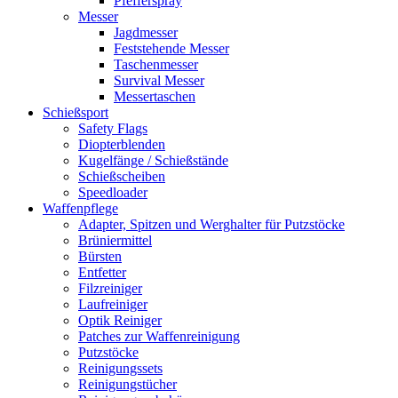
Pfefferspray
Messer
Jagdmesser
Feststehende Messer
Taschenmesser
Survival Messer
Messertaschen
Schießsport
Safety Flags
Diopterblenden
Kugelfänge / Schießstände
Schießscheiben
Speedloader
Waffenpflege
Adapter, Spitzen und Werghalter für Putzstöcke
Brüniermittel
Bürsten
Entfetter
Filzreiniger
Laufreiniger
Optik Reiniger
Patches zur Waffenreinigung
Putzstöcke
Reinigungssets
Reinigungstücher