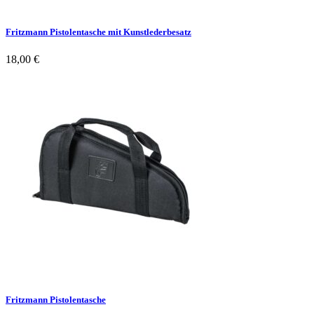
Fritzmann Pistolentasche mit Kunstlederbesatz
18,00
€
Fritzmann Pistolentasche