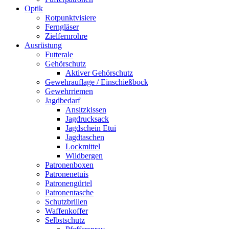
Optik
Rotpunktvisiere
Ferngläser
Zielfernrohre
Ausrüstung
Futterale
Gehörschutz
Aktiver Gehörschutz
Gewehrauflage / Einschießbock
Gewehrriemen
Jagdbedarf
Ansitzkissen
Jagdrucksack
Jagdschein Etui
Jagdtaschen
Lockmittel
Wildbergen
Patronenboxen
Patronenetuis
Patronengürtel
Patronentasche
Schutzbrillen
Waffenkoffer
Selbstschutz