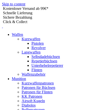
Skip to content
Kostenloser Versand ab 99€*
Schnelle Lieferung
Sichere Bezahlung
Click & Collect
Waffen
Kurzwaffen
Pistolen
Revolver
Langwaffen
Selbstladebüchsen
Repetierbüchsen
Unterhebelrepetierer
Flinten
Waffenzubehör
Munition
Kurzwaffenpatronen
Patronen für Büchsen
Patronen für Flinten
KK Patronen
Airsoft Kugeln
Diabolos
Pufferpatronen