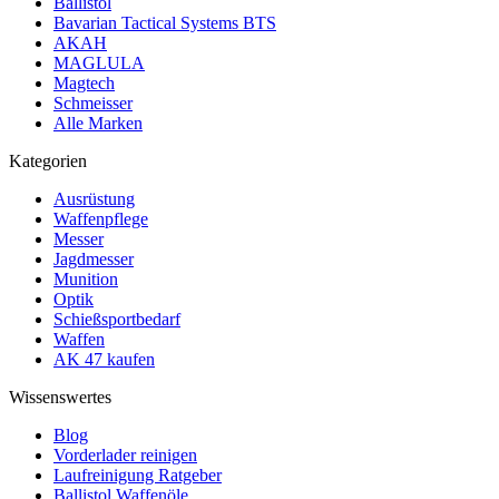
Ballistol
Bavarian Tactical Systems BTS
AKAH
MAGLULA
Magtech
Schmeisser
Alle Marken
Kategorien
Ausrüstung
Waffenpflege
Messer
Jagdmesser
Munition
Optik
Schießsportbedarf
Waffen
AK 47 kaufen
Wissenswertes
Blog
Vorderlader reinigen
Laufreinigung Ratgeber
Ballistol Waffenöle