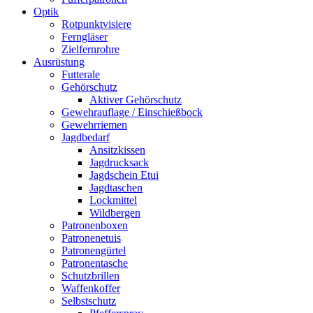
Optik
Rotpunktvisiere
Ferngläser
Zielfernrohre
Ausrüstung
Futterale
Gehörschutz
Aktiver Gehörschutz
Gewehrauflage / Einschießbock
Gewehrriemen
Jagdbedarf
Ansitzkissen
Jagdrucksack
Jagdschein Etui
Jagdtaschen
Lockmittel
Wildbergen
Patronenboxen
Patronenetuis
Patronengürtel
Patronentasche
Schutzbrillen
Waffenkoffer
Selbstschutz