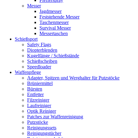
Pfefferspray
Messer
Jagdmesser
Feststehende Messer
Taschenmesser
Survival Messer
Messertaschen
Schießsport
Safety Flags
Diopterblenden
Kugelfänge / Schießstände
Schießscheiben
Speedloader
Waffenpflege
Adapter, Spitzen und Werghalter für Putzstöcke
Brüniermittel
Bürsten
Entfetter
Filzreiniger
Laufreiniger
Optik Reiniger
Patches zur Waffenreinigung
Putzstöcke
Reinigungssets
Reinigungstücher