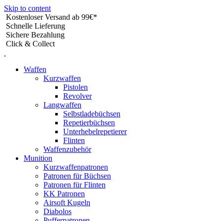
Skip to content
Kostenloser Versand ab 99€*
Schnelle Lieferung
Sichere Bezahlung
Click & Collect
Waffen
Kurzwaffen
Pistolen
Revolver
Langwaffen
Selbstladebüchsen
Repetierbüchsen
Unterhebelrepetierer
Flinten
Waffenzubehör
Munition
Kurzwaffenpatronen
Patronen für Büchsen
Patronen für Flinten
KK Patronen
Airsoft Kugeln
Diabolos
Pufferpatronen