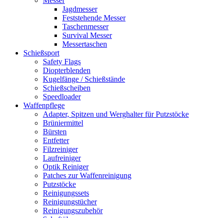
Messer
Jagdmesser
Feststehende Messer
Taschenmesser
Survival Messer
Messertaschen
Schießsport
Safety Flags
Diopterblenden
Kugelfänge / Schießstände
Schießscheiben
Speedloader
Waffenpflege
Adapter, Spitzen und Werghalter für Putzstöcke
Brüniermittel
Bürsten
Entfetter
Filzreiniger
Laufreiniger
Optik Reiniger
Patches zur Waffenreinigung
Putzstöcke
Reinigungssets
Reinigungstücher
Reinigungszubehör