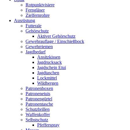
Rotpunktvisiere
Ferngläser
Zielfernrohre
Ausrüstung
Futterale
Gehörschutz
Aktiver Gehörschutz
Gewehrauflage / Einschießbock
Gewehrriemen
Jagdbedarf
Ansitzkissen
Jagdrucksack
Jagdschein Etui
Jagdtaschen
Lockmittel
Wildbergen
Patronenboxen
Patronenetuis
Patronengürtel
Patronentasche
Schutzbrillen
Waffenkoffer
Selbstschutz
Pfefferspray