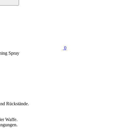
0
ning Spray
und Rückstände.
der Waffe.
dingungen.