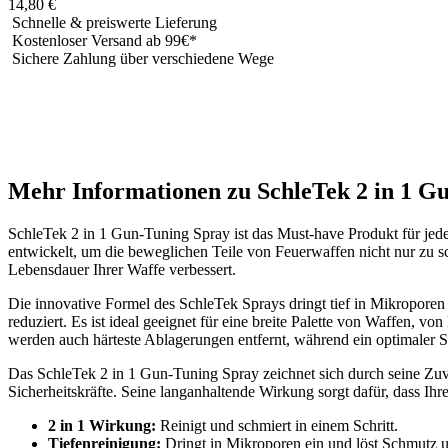
14,80
€
Schnelle & preiswerte Lieferung
Kostenloser Versand ab 99€*
Sichere Zahlung über verschiedene Wege
Mehr Informationen zu SchleTek 2 in 1 G
SchleTek 2 in 1 Gun-Tuning Spray ist das Must-have Produkt für jede
entwickelt, um die beweglichen Teile von Feuerwaffen nicht nur zu s
Lebensdauer Ihrer Waffe verbessert.
Die innovative Formel des SchleTek Sprays dringt tief in Mikroporen
reduziert. Es ist ideal geeignet für eine breite Palette von Waffen
werden auch härteste Ablagerungen entfernt, während ein optimaler 
Das SchleTek 2 in 1 Gun-Tuning Spray zeichnet sich durch seine Zuver
Sicherheitskräfte. Seine langanhaltende Wirkung sorgt dafür, dass Ihr
2 in 1 Wirkung:
Reinigt und schmiert in einem Schritt.
Tiefenreinigung:
Dringt in Mikroporen ein und löst Schmutz 