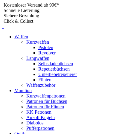
Skip
Kostenloser Versand ab 99€*
to
Schnelle Lieferung
content
Sichere Bezahlung
Click & Collect
Waffen
Kurzwaffen
Pistolen
Revolver
Langwaffen
Selbstladebüchsen
Repetierbüchsen
Unterhebelrepetierer
Flinten
Waffenzubehör
Munition
Kurzwaffenpatronen
Patronen für Büchsen
Patronen für Flinten
KK Patronen
Airsoft Kugeln
Diabolos
Pufferpatronen
Optik