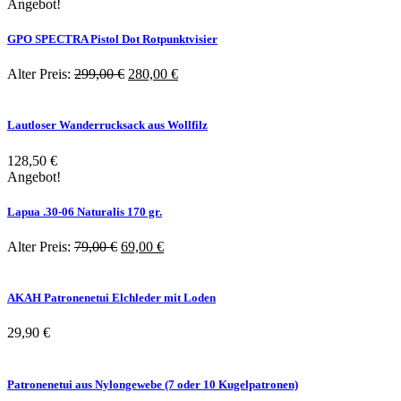
Angebot!
GPO SPECTRA Pistol Dot Rotpunktvisier
Ursprünglicher
Aktueller
Alter Preis:
299,00
€
280,00
€
Preis
Preis
war:
ist:
299,00 €
280,00 €.
Lautloser Wanderrucksack aus Wollfilz
128,50
€
Angebot!
Lapua .30-06 Naturalis 170 gr.
Ursprünglicher
Aktueller
Alter Preis:
79,00
€
69,00
€
Preis
Preis
war:
ist:
79,00 €
69,00 €.
AKAH Patronenetui Elchleder mit Loden
29,90
€
Patronenetui aus Nylongewebe (7 oder 10 Kugelpatronen)