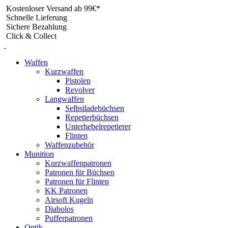
Skip
Kostenloser Versand ab 99€*
to
Schnelle Lieferung
content
Sichere Bezahlung
Click & Collect
Waffen
Kurzwaffen
Pistolen
Revolver
Langwaffen
Selbstladebüchsen
Repetierbüchsen
Unterhebelrepetierer
Flinten
Waffenzubehör
Munition
Kurzwaffenpatronen
Patronen für Büchsen
Patronen für Flinten
KK Patronen
Airsoft Kugeln
Diabolos
Pufferpatronen
Optik