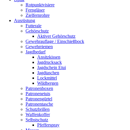
Rotpunktvisiere
Ferngläser
Zielfernrohre
Ausrüstung
Futterale
Gehörschutz
Aktiver Gehörschutz
Gewehrauflage / Einschießbock
Gewehrriemen
Jagdbedarf
Ansitzkissen
Jagdrucksack
Jagdschein Etui
Jagdtaschen
Lockmittel
Wildbergen
Patronenboxen
Patronenetuis
Patronengürtel
Patronentasche
Schutzbrillen
Waffenkoffer
Selbstschutz
Pfefferspray