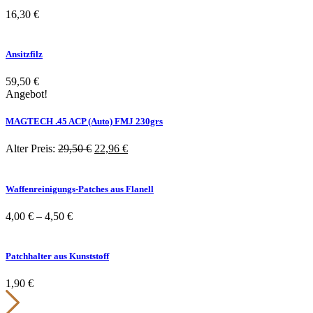
16,30
€
Ansitzfilz
59,50
€
Angebot!
MAGTECH .45 ACP (Auto) FMJ 230grs
Ursprünglicher
Aktueller
Alter Preis:
29,50
€
22,96
€
Preis
Preis
war:
ist:
29,50 €
22,96 €.
Waffenreinigungs-Patches aus Flanell
4,00
€
–
4,50
€
Patchhalter aus Kunststoff
1,90
€