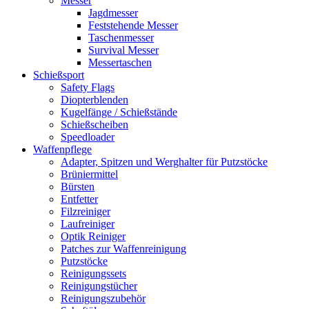
Messer
Jagdmesser
Feststehende Messer
Taschenmesser
Survival Messer
Messertaschen
Schießsport
Safety Flags
Diopterblenden
Kugelfänge / Schießstände
Schießscheiben
Speedloader
Waffenpflege
Adapter, Spitzen und Werghalter für Putzstöcke
Brüniermittel
Bürsten
Entfetter
Filzreiniger
Laufreiniger
Optik Reiniger
Patches zur Waffenreinigung
Putzstöcke
Reinigungssets
Reinigungstücher
Reinigungszubehör