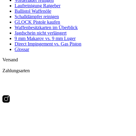
Vorderlader reinigen
Laufreinigung Ratgeber
Ballistol Waffenöle
Schalldämpfer reinigen
GLOCK Pistole kaufen
Waffenbesitzkarten im Überblick
Jagdschein nicht verlängert
9 mm Makarov vs. 9 mm Luger
Direct Impingement vs. Gas Piston
Glossar
Versand
Zahlungsarten