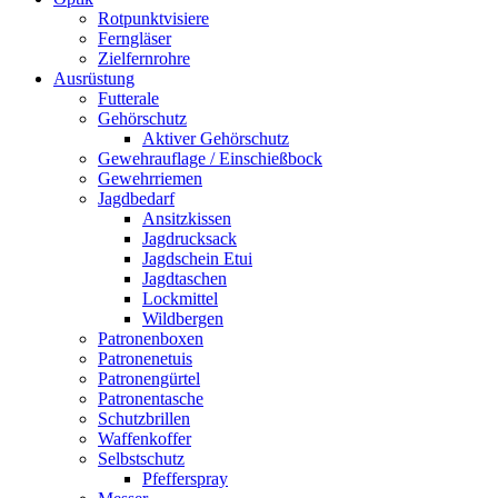
Rotpunktvisiere
Ferngläser
Zielfernrohre
Ausrüstung
Futterale
Gehörschutz
Aktiver Gehörschutz
Gewehrauflage / Einschießbock
Gewehrriemen
Jagdbedarf
Ansitzkissen
Jagdrucksack
Jagdschein Etui
Jagdtaschen
Lockmittel
Wildbergen
Patronenboxen
Patronenetuis
Patronengürtel
Patronentasche
Schutzbrillen
Waffenkoffer
Selbstschutz
Pfefferspray