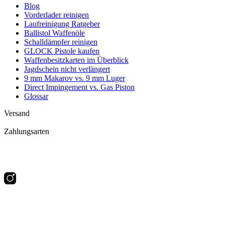
Blog
Vorderlader reinigen
Laufreinigung Ratgeber
Ballistol Waffenöle
Schalldämpfer reinigen
GLOCK Pistole kaufen
Waffenbesitzkarten im Überblick
Jagdschein nicht verlängert
9 mm Makarov vs. 9 mm Luger
Direct Impingement vs. Gas Piston
Glossar
Versand
Zahlungsarten