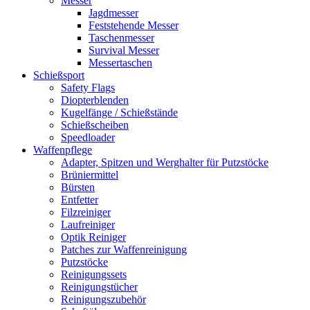
Messer
Jagdmesser
Feststehende Messer
Taschenmesser
Survival Messer
Messertaschen
Schießsport
Safety Flags
Diopterblenden
Kugelfänge / Schießstände
Schießscheiben
Speedloader
Waffenpflege
Adapter, Spitzen und Werghalter für Putzstöcke
Brüniermittel
Bürsten
Entfetter
Filzreiniger
Laufreiniger
Optik Reiniger
Patches zur Waffenreinigung
Putzstöcke
Reinigungssets
Reinigungstücher
Reinigungszubehör