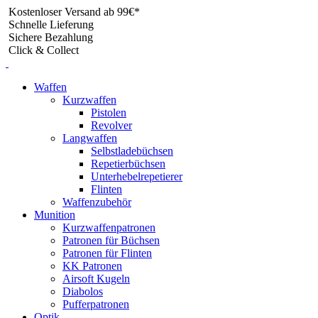
Skip
Kostenloser Versand ab 99€*
to
Schnelle Lieferung
content
Sichere Bezahlung
Click & Collect
Waffen
Kurzwaffen
Pistolen
Revolver
Langwaffen
Selbstladebüchsen
Repetierbüchsen
Unterhebelrepetierer
Flinten
Waffenzubehör
Munition
Kurzwaffenpatronen
Patronen für Büchsen
Patronen für Flinten
KK Patronen
Airsoft Kugeln
Diabolos
Pufferpatronen
Optik