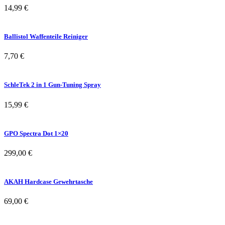
14,99
€
Ballistol Waffenteile Reiniger
7,70
€
SchleTek 2 in 1 Gun-Tuning Spray
15,99
€
GPO Spectra Dot 1×20
299,00
€
AKAH Hardcase Gewehrtasche
69,00
€