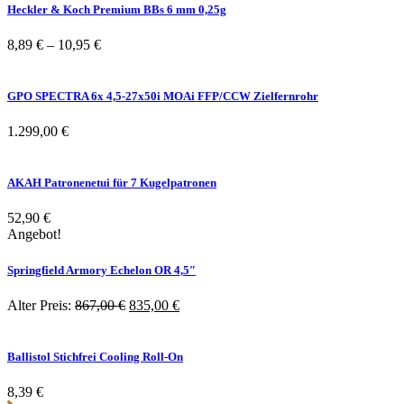
Heckler & Koch Premium BBs 6 mm 0,25g
8,89
€
–
10,95
€
GPO SPECTRA 6x 4,5-27x50i MOAi FFP/CCW Zielfernrohr
1.299,00
€
AKAH Patronenetui für 7 Kugelpatronen
52,90
€
Angebot!
Springfield Armory Echelon OR 4,5″
Ursprünglicher
Aktueller
Alter Preis:
867,00
€
835,00
€
Preis
Preis
war:
ist:
867,00 €
835,00 €.
Ballistol Stichfrei Cooling Roll-On
8,39
€