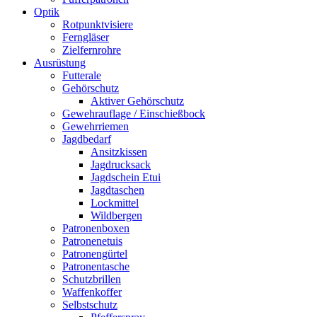
Optik
Rotpunktvisiere
Ferngläser
Zielfernrohre
Ausrüstung
Futterale
Gehörschutz
Aktiver Gehörschutz
Gewehrauflage / Einschießbock
Gewehrriemen
Jagdbedarf
Ansitzkissen
Jagdrucksack
Jagdschein Etui
Jagdtaschen
Lockmittel
Wildbergen
Patronenboxen
Patronenetuis
Patronengürtel
Patronentasche
Schutzbrillen
Waffenkoffer
Selbstschutz