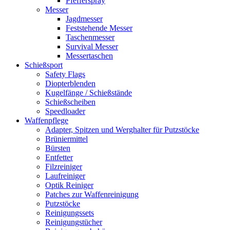
Pfefferspray
Messer
Jagdmesser
Feststehende Messer
Taschenmesser
Survival Messer
Messertaschen
Schießsport
Safety Flags
Diopterblenden
Kugelfänge / Schießstände
Schießscheiben
Speedloader
Waffenpflege
Adapter, Spitzen und Werghalter für Putzstöcke
Brüniermittel
Bürsten
Entfetter
Filzreiniger
Laufreiniger
Optik Reiniger
Patches zur Waffenreinigung
Putzstöcke
Reinigungssets
Reinigungstücher