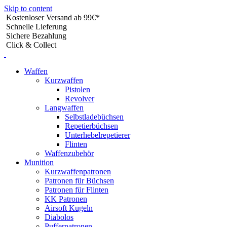
Skip to content
Kostenloser Versand ab 99€*
Schnelle Lieferung
Sichere Bezahlung
Click & Collect
Waffen
Kurzwaffen
Pistolen
Revolver
Langwaffen
Selbstladebüchsen
Repetierbüchsen
Unterhebelrepetierer
Flinten
Waffenzubehör
Munition
Kurzwaffenpatronen
Patronen für Büchsen
Patronen für Flinten
KK Patronen
Airsoft Kugeln
Diabolos
Pufferpatronen