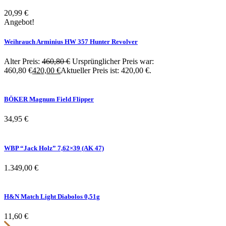
20,99
€
Angebot!
Weihrauch Arminius HW 357 Hunter Revolver
Alter Preis:
460,80
€
Ursprünglicher Preis war:
460,80 €
420,00
€
Aktueller Preis ist: 420,00 €.
BÖKER Magnum Field Flipper
34,95
€
WBP “Jack Holz” 7,62×39 (AK 47)
1.349,00
€
H&N Match Light Diabolos 0,51g
11,60
€