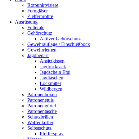
Rotpunktvisiere
Ferngläser
Zielfernrohre
Ausrüstung
Futterale
Gehörschutz
Aktiver Gehörschutz
Gewehrauflage / Einschießbock
Gewehrriemen
Jagdbedarf
Ansitzkissen
Jagdrucksack
Jagdschein Etui
Jagdtaschen
Lockmittel
Wildbergen
Patronenboxen
Patronenetuis
Patronengürtel
Patronentasche
Schutzbrillen
Waffenkoffer
Selbstschutz
Pfefferspray