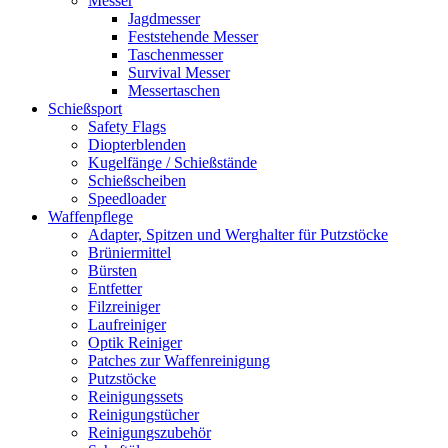
Messer
Jagdmesser
Feststehende Messer
Taschenmesser
Survival Messer
Messertaschen
Schießsport
Safety Flags
Diopterblenden
Kugelfänge / Schießstände
Schießscheiben
Speedloader
Waffenpflege
Adapter, Spitzen und Werghalter für Putzstöcke
Brüniermittel
Bürsten
Entfetter
Filzreiniger
Laufreiniger
Optik Reiniger
Patches zur Waffenreinigung
Putzstöcke
Reinigungssets
Reinigungstücher
Reinigungszubehör