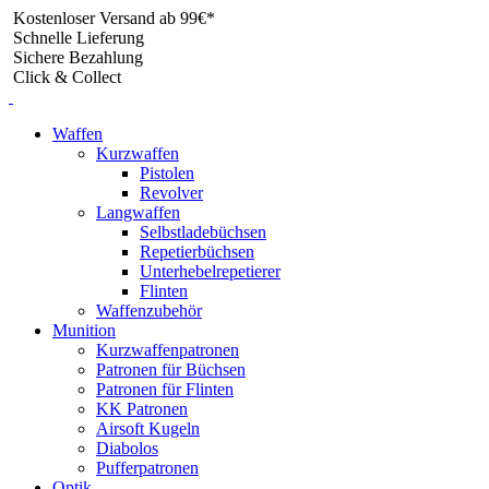
Skip
Kostenloser Versand ab 99€*
to
Schnelle Lieferung
content
Sichere Bezahlung
Click & Collect
Waffen
Kurzwaffen
Pistolen
Revolver
Langwaffen
Selbstladebüchsen
Repetierbüchsen
Unterhebelrepetierer
Flinten
Waffenzubehör
Munition
Kurzwaffenpatronen
Patronen für Büchsen
Patronen für Flinten
KK Patronen
Airsoft Kugeln
Diabolos
Pufferpatronen
Optik